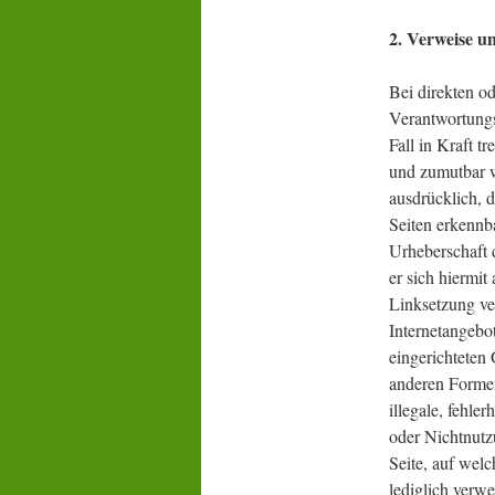
2. Verweise u
Bei direkten o
Verantwortungs
Fall in Kraft t
und zumutbar w
ausdrücklich, d
Seiten erkennba
Urheberschaft d
er sich hiermit
Linksetzung ver
Internetangebo
eingerichteten 
anderen Formen
illegale, fehle
oder Nichtnutzu
Seite, auf welc
lediglich verwei