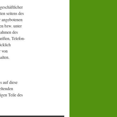
geschäftlicher
ten seitens des
er angebotenen
en bzw. unter
Rahmen des
iften, Telefon-
ücklich
r von
alten.
s auf diese
eltenden
rigen Teile des