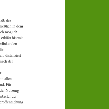
halb des
ießlich in dem
isch möglich
erklärt hiermit
erlinkenden
die
lb distanziert
 nach der
r
in allen
ind. Für
s der Nutzung
nbieter der
Veröffentlichung