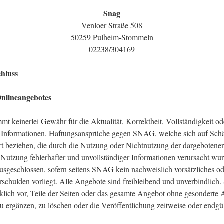
Snag
Venloer Straße 508
50259 Pulheim-Stommeln
02238/304169
hluss
 Onlineangebotes
 keinerlei Gewähr für die Aktualität, Korrektheit, Vollständigkeit ode
en Informationen. Haftungsansprüche gegen SNAG, welche sich auf Schä
Art beziehen, die durch die Nutzung oder Nichtnutzung der dargebotene
 Nutzung fehlerhafter und unvollständiger Informationen verursacht wur
ausgeschlossen, sofern seitens SNAG kein nachweislich vorsätzliches o
erschulden vorliegt. Alle Angebote sind freibleibend und unverbindlic
cklich vor, Teile der Seiten oder das gesamte Angebot ohne gesondert
u ergänzen, zu löschen oder die Veröffentlichung zeitweise oder endgül