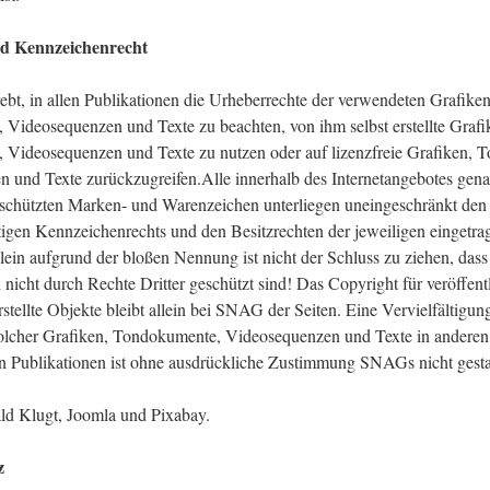
nd Kennzeichenrecht
ebt, in allen Publikationen die Urheberrechte der verwendeten Grafiken
Videosequenzen und Texte zu beachten, von ihm selbst erstellte Grafi
Videosequenzen und Texte zu nutzen oder auf lizenzfreie Grafiken, 
 und Texte zurückzugreifen.Alle innerhalb des Internetangebotes gena
eschützten Marken- und Warenzeichen unterliegen uneingeschränkt d
ltigen Kennzeichenrechts und den Besitzrechten der jeweiligen eingetr
lein aufgrund der bloßen Nennung ist nicht der Schluss zu ziehen, dass
icht durch Rechte Dritter geschützt sind! Das Copyright für veröffentl
tellte Objekte bleibt allein bei SNAG der Seiten. Eine Vervielfältigun
lcher Grafiken, Tondokumente, Videosequenzen und Texte in anderen 
n Publikationen ist ohne ausdrückliche Zustimmung SNAGs nicht gestat
ld Klugt, Joomla und Pixabay.
z