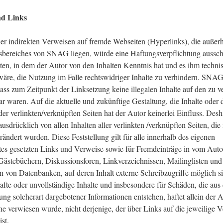
nd Links
der indirekten Verweisen auf fremde Webseiten (Hyperlinks), die außer
bereiches von SNAG liegen, würde eine Haftungsverpflichtung ausschl
reten, in dem der Autor von den Inhalten Kenntnis hat und es ihm techn
äre, die Nutzung im Falle rechtswidriger Inhalte zu verhindern. SNAG 
ass zum Zeitpunkt der Linksetzung keine illegalen Inhalte auf den zu v
r waren. Auf die aktuelle und zukünftige Gestaltung, die Inhalte oder 
er verlinkten/verknüpften Seiten hat der Autor keinerlei Einfluss. Desha
 ausdrücklich von allen Inhalten aller verlinkten /verknüpften Seiten, die
ändert wurden. Diese Feststellung gilt für alle innerhalb des eigenen
tes gesetzten Links und Verweise sowie für Fremdeinträge in vom Auto
Gästebüchern, Diskussionsforen, Linkverzeichnissen, Mailinglisten und 
 von Datenbanken, auf deren Inhalt externe Schreibzugriffe möglich s
rhafte oder unvollständige Inhalte und insbesondere für Schäden, die au
ng solcherart dargebotener Informationen entstehen, haftet allein der A
he verwiesen wurde, nicht derjenige, der über Links auf die jeweilige 
st.