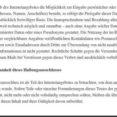
b des Internetangebotes die Möglichkeit zur Eingabe persönlicher oder 
essen, Namen, Anschriften) besteht, so erfolgt die Preisgabe dieser Da
sdrücklich freiwilliger Basis. Die Inanspruchnahme und Bezahlung all
soweit technisch möglich und zumutbar – auch ohne Angabe solcher Dat
sierter Daten oder eines Pseudonyms gestattet. Die Nutzung der im 
r vergleichbarer Angaben veröffentlichten Kontaktdaten wie Postanschr
 sowie Emailadressen durch Dritte zur Übersendung von nicht ausdr
nformationen ist nicht gestattet. Rechtliche Schritte gegen die Versende
am-Mails bei Verstössen gegen dieses Verbot sind ausdrücklich vorbeh
amkeit dieses Haftungsausschlusses
ausschluss ist als Teil des Internetangebotes zu betrachten, von dem au
n wurde. Sofern Teile oder einzelne Formulierungen dieses Textes der g
t, nicht mehr oder nicht vollständig entsprechen sollten, bleiben die üb
ihrem Inhalt und ihrer Gültigkeit davon unberührt.