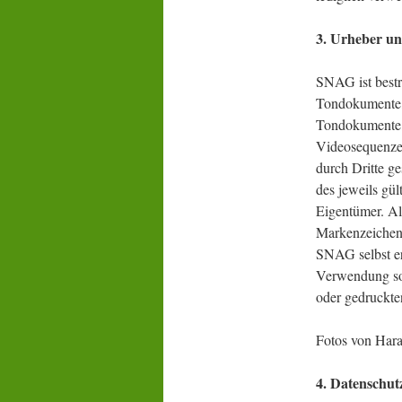
3. Urheber u
SNAG ist bestr
Tondokumente, 
Tondokumente, 
Videosequenzen
durch Dritte g
des jeweils gü
Eigentümer. Al
Markenzeichen n
SNAG selbst ers
Verwendung so
oder gedruckte
Fotos von Hara
4. Datenschut