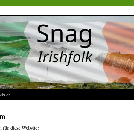
ebuch
um
 für diese Website: