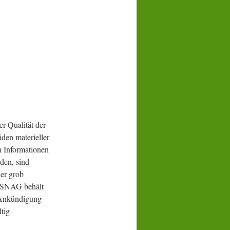
r Qualität der
den materieller
n Informationen
den, sind
der grob
h. SNAG behält
e Ankündigung
tig