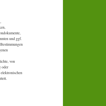
,
ken,
Tondokumente,
nnten und ggf.
en Bestimmungen
agenen
ichte, von
g oder
elektronischen
tett.