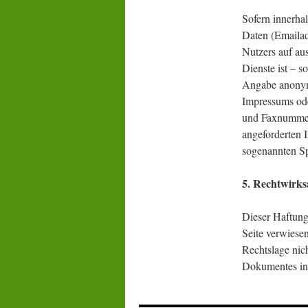
Sofern innerhal
Daten (Emailadr
Nutzers auf au
Dienste ist – 
Angabe anonymi
Impressums ode
und Faxnummern
angeforderten I
sogenannten Sp
5. Rechtwirks
Dieser Haftungs
Seite verwiese
Rechtslage nich
Dokumentes in 